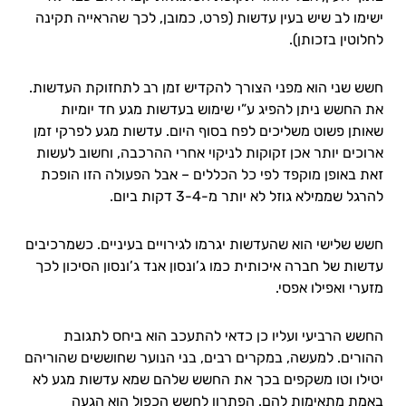
ישימו לב שיש בעין עדשות (פרט, כמובן, לכך שהראייה תקינה
לחלוטין בזכותן).
חשש שני הוא מפני הצורך להקדיש זמן רב לתחזוקת העדשות.
את החשש ניתן להפיג ע”י שימוש בעדשות מגע חד יומיות
שאותן פשוט משליכים לפח בסוף היום. עדשות מגע לפרקי זמן
ארוכים יותר אכן זקוקות לניקוי אחרי ההרכבה, וחשוב לעשות
זאת באופן מוקפד לפי כל הכללים – אבל הפעולה הזו הופכת
להרגל שממילא גוזל לא יותר מ-3-4 דקות ביום.
חשש שלישי הוא שהעדשות יגרמו לגירויים בעיניים. כשמרכיבים
עדשות של חברה איכותית כמו ג’ונסון אנד ג’ונסון הסיכון לכך
מזערי ואפילו אפסי.
החשש הרביעי ועליו כן כדאי להתעכב הוא ביחס לתגובת
ההורים. למעשה, במקרים רבים, בני הנוער שחוששים שהוריהם
יטילו וטו משקפים בכך את החשש שלהם שמא עדשות מגע לא
באמת מתאימות להם. הפתרון לחשש הכפול הוא הגעה