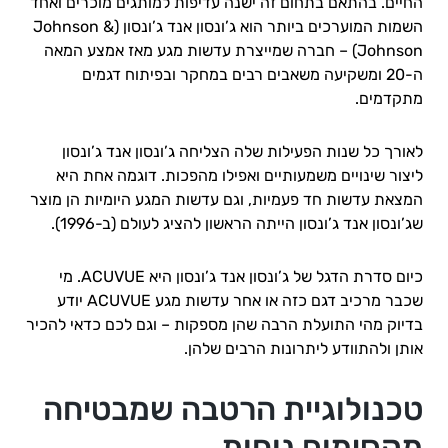
החיים. בהתאם בתחום זה ישנה עדיפות למותגים מוכרים ואחד
השמות המוערכים ביותר הוא ג’ונסון אנד ג’ונסון (Johnson &
Johnson) – חברה שמייצרת עדשות מגע מאז אמצע המאה
ה-20 ומשקיעה משאבים רבים במחקר ובפיתוח דגמים
מתקדמים.
לאורך כל שנות הפעילות שלה הצליחה ג’ונסון אנד ג’ונסון
ליצור שינויים משמעותיים ואפילו מהפכות. דוגמה אחת היא
המצאת עדשות חד פעמיות, וגם עדשות המגע היומיות הן מוצר
שג’ונסון אנד ג’ונסון הייתה הראשון להציג לעולם (ב-1996).
כיום סדרת הדגל של ג’ונסון אנד ג’ונסון היא ACUVUE. מי
שכבר מרכיב דגם כזה או אחר עדשות מגע ACUVUE יודע
בדיוק מהי התועלת הרבה שהן מספקות – וגם לכם כדאי להכיר
אותן ולהתוודע ליתרונות הרבים שלהן.
טכנולוגיית הרטבה שמבטיחה
מקסימום נוחות