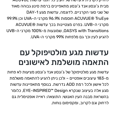
מבית ג’ונסון אנד ג’ונסון מתאפיינים ברמת סינון גבוהה מאוד
של שני סוגי הקרניים. לדוגמה, עדשות מגע 1-DAY
ACUVUE® TruEye חוסמות 96.9% מקרני ה-UVA וכן 99.9%
מקרני ה-UVB. בפרט מצטיינות בכך עדשות ACUVUE®
OASYS with Transitions, שמונעות מ-100% מקרני ה-UVB
להגיע לעין וכך גם מלפחות 99% מקרני ה-UVA.
עדשות מגע מולטיפוקל עם
התאמה מושלמת לאישונים
עדשות מגע מולטיפוקל של ג’ונסון אנד ג’ונסון מציעות לא פחות
מ-183 עיצובים אופטיים – ולכן ניתן להגיע להתאמה מושלמת
לכל אישון ולכל רמת ADD נדרשת. בנוסף מתאפיינות עדשות
מגע אלה בעיצוב שנקרא EYE-INSPIRED™ Design, כלומר
בהשראת מבנה העין האנושי. התוצאה: ראייה אופטימלית גם
לרחוק וגם לקרוב, ומקסימום נוחות.