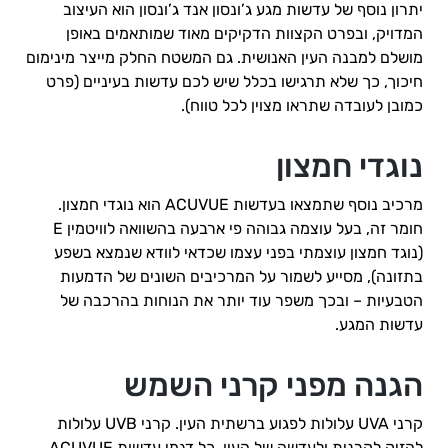
יתרון נוסף של עדשות מגע ג’ונסון אנד ג’ונסון הוא העיצוב
המדויק, ובפרט הקצוות הדקיקים מאוד שמותאמים באופן
מושלם למבנה העין האנושית. גם המשטח החלק מייצר מינימום
חיכוך, כך שלא תרגישו בכלל שיש לכם עדשות בעיניים (פרט
כמובן לעובדה שתראו מצוין לכל טווח).
נוגדי חמצון
מרכיב נוסף שתמצאו בעדשות ACUVUE הוא נוגדי חמצון.
חומר זה, בעל עוצמה גבוהה פי ארבעה בהשוואה לוויטמין E
(נוגד חמצון עוצמתי בפני עצמו שכדאי לוודא שנמצא בשפע
בתזונה), מסייע לשמור על המרכיבים השונים של הדמעות
הטבעיות – ובכך משפר עוד יותר את הנוחות בהרכבה של
עדשות המגע.
הגנה מפני קרני השמש
קרני UVA עלולות לפגוע ברשתית העין. קרני UVB עלולות
להזיק לקרנית ולעדשה של העין. כל דגמי עדשות ACUVUE