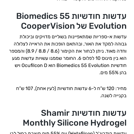
עדשות חודשיות Biomedics 55
Evolution של CooperVision
עדשות א-ספריות שמתאפיינות בשוליים מדויקים וביכולת
גבוהה למקד את האור, ובהתאם הופכות את הראייה לצלולה
וחדה מאוד. ניתן לבחור את הקימור (8.6 / 8.8 / 8.9) והמספר
הוא בין מינוס 10 לפלוס 6. החומר שממנו עשויות עדשות מגע
חודשיות Biomedics 55 Evolution הוא Ocufilcon D ויש
בהן 55% מים.
מחיר: 120 ש”ח ל-6 עדשות חודשיות (לעין אחת), 107 ש”ח
בקנייה לשנה.
עדשות חודשיות Shamir
Monthly Silicone Hydrogel
עדשות הידרוג’ל (Wetafilcon) עם 55% מים תוצרת כחול לבן.