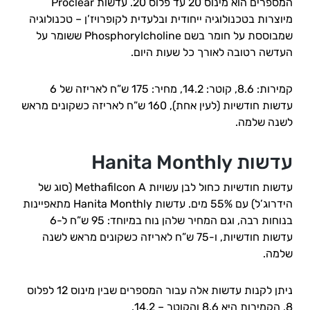
המספרים הוא מינוס 20 עד פלוס 20. עדשות Proclear
מיוצרות בטכנולוגיה ייחודית ובלעדית לקופרויז’ן – טכנולוגיה
שמבוססת על חומר בשם Phosphorylcholine ששומר על
העדשה רטובה לאורך כל שעות היום.
קמירות: 8.6, קוטר: 14.2, מחיר: 175 ש”ח לאריזה של 6
עדשות חודשיות (לעין אחת), 160 ש”ח לאריזה כשקונים מראש
לשנה שלמה.
עדשות Hanita Monthly
עדשות חודשיות כחול לבן עשויות Methafilcon A (סוג של
הידרוג’ל) עם 55% מים. עדשות Hanita Monthly מתאפיינות
בנוחות רבה, וגם המחיר שלהן נוח במיוחד: 95 ש”ח ל-6
עדשות חודשיות, ו-75 ש”ח לאריזה כשקונים מראש לשנה
שלמה.
ניתן לקנות עדשות אלה עבור המספרים שבין מינוס 12 לפלוס
8, הקמירות היא 8.6 והקוטר – 14.2.