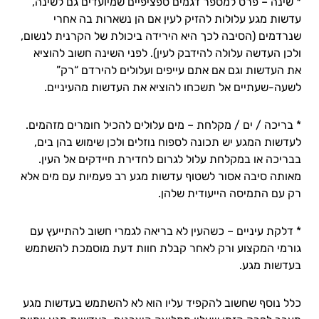
* שינה – פרט למספר דגמים ספציפיים שמיועדים גם לשינה,
עדשות מגע עלולות להזיק לעין אם הן נשארות בה אחרי
שנרדמים (הסיבה לכך היא הירידה ביכולת של הקרנית לנשום,
ולכן העדשה עלולה להידבק לעין). לפני השינה חשוב להוציא
את העדשות וגם אם אתם עייפים ועלולים להירדם “רק”
לשעה-שעתיים אל תשכחו להוציא את העדשות מהעיניים.
* בריכה / ים / מקלחת – מים עלולים להכיל חומרים מזהמים.
לעדשות המגע יש תכונה לספוח נוזלים ולכן שימוש בהן בים,
בבריכה או במקלחת עלול לגרום לחדירת חיידקים אל העין.
מאותה סיבה אסור לשטוף עדשות מגע רב פעמיות עם מים אלא
רק עם התמיסה הייעודית שלהן.
* דלקת עיניים – כשהעין לא בריאה לגמרי חשוב להתייעץ עם
גורמי המקצוע ורק לאחר קבלת חוות דעת מוסמכת להשתמש
בעדשות מגע.
כלל נוסף שחשוב להקפיד עליו הוא לא להשתמש בעדשות מגע