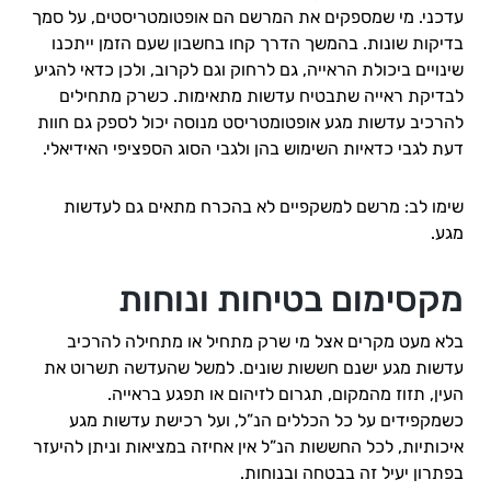
עדכני. מי שמספקים את המרשם הם אופטומטריסטים, על סמך
בדיקות שונות. בהמשך הדרך קחו בחשבון שעם הזמן ייתכנו
שינויים ביכולת הראייה, גם לרחוק וגם לקרוב, ולכן כדאי להגיע
לבדיקת ראייה שתבטיח עדשות מתאימות. כשרק מתחילים
להרכיב עדשות מגע אופטומטריסט מנוסה יכול לספק גם חוות
דעת לגבי כדאיות השימוש בהן ולגבי הסוג הספציפי האידיאלי.
שימו לב: מרשם למשקפיים לא בהכרח מתאים גם לעדשות
מגע.
מקסימום בטיחות ונוחות
בלא מעט מקרים אצל מי שרק מתחיל או מתחילה להרכיב
עדשות מגע ישנם חששות שונים. למשל שהעדשה תשרוט את
העין, תזוז מהמקום, תגרום לזיהום או תפגע בראייה.
כשמקפידים על כל הכללים הנ”ל, ועל רכישת עדשות מגע
איכותיות, לכל החששות הנ”ל אין אחיזה במציאות וניתן להיעזר
בפתרון יעיל זה בבטחה ובנוחות.