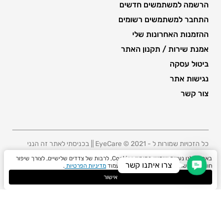
הרשמה למשתמשים חדשים
התחבר למשתמשים רשומים
ההזמנות האחרונות שלי
אמנת שירות / תקנון האתר
ביטול עסקה
נגישות אתר
צור קשר
כל הזכויות שמורות ל - 2021 © EyeCare || בכניסתי לאתר זה הנני
מאשר/ת כי קראתי את תקנון האתר ואני מסכים/ה לכל תנאיו
באתר שלנו נעשה שימוש בקובצי Cookies, לרבות של צדדים שלישיים, לצורך שיפור
Contact Us
צרו איתנו קשר
חוויית הגלישה. ניתן לקרוא מידע נוסף בעמוד
מדיניות הפרטיות
.
אישור