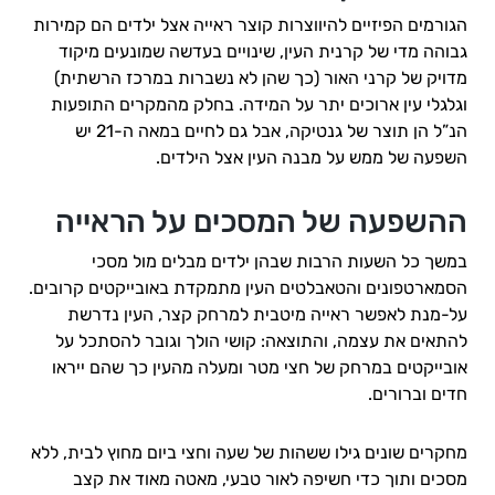
הגורמים הפיזיים להיווצרות קוצר ראייה אצל ילדים הם קמירות
גבוהה מדי של קרנית העין, שינויים בעדשה שמונעים מיקוד
מדויק של קרני האור (כך שהן לא נשברות במרכז הרשתית)
וגלגלי עין ארוכים יתר על המידה. בחלק מהמקרים התופעות
הנ”ל הן תוצר של גנטיקה, אבל גם לחיים במאה ה-21 יש
השפעה של ממש על מבנה העין אצל הילדים.
ההשפעה של המסכים על הראייה
במשך כל השעות הרבות שבהן ילדים מבלים מול מסכי
הסמארטפונים והטאבלטים העין מתמקדת באובייקטים קרובים.
על-מנת לאפשר ראייה מיטבית למרחק קצר, העין נדרשת
להתאים את עצמה, והתוצאה: קושי הולך וגובר להסתכל על
אובייקטים במרחק של חצי מטר ומעלה מהעין כך שהם ייראו
חדים וברורים.
מחקרים שונים גילו ששהות של שעה וחצי ביום מחוץ לבית, ללא
מסכים ותוך כדי חשיפה לאור טבעי, מאטה מאוד את קצב