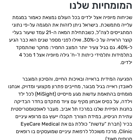
המומחיות שלנו
שכיחות מיופיה אצל ילדים בכל העולם נמצאת כאמור במגמת
עלייה מתמשכת. בישראל ניתן לזהות את המגמה על-פי נתוני
המתגייסים לצה”ל, כשבתחילת המאה ה-21 עמד שיעור בעלי
קוצר הראייה על כ-30%, ואילו לפני מספר שנים הוא כבר הגיע
ל-40%. גם בגיל צעיר יותר המצב החמיר: מחקר שהתמקד
בתלמידות ותלמידי כיתות ז’-ח’ גילה מיופיה אצל 1 מכל 4
ילדים.
הפגיעה המידית בראייה ובאיכות החיים, והסיכון המוגבר
לאובדן ראייה בגיל מבוגר, מחייבים פתרון מקצועי ומדויק. אנחנו
מומחים בהתאמת עדשות מגע מייסייט (MiSight) לכל ילד
וילדה, על בסיס אבחון מקיף עם ציוד מתקדם בחדר הבדיקה
בחנות הפיזית שלנו במרכז תל אביב. מעבר לאופטומטריסטית
עתירת הניסיון, במידת הצורך תקבלו ייעוץ גם מרופא עיניים
בכיר (חברת “עדשות” כוללת גם את EyeCare Medical
Clinic, מרכז משוכלל לרפואת עיניים שמועסקים בו רופאים
מנוסים מאוד).