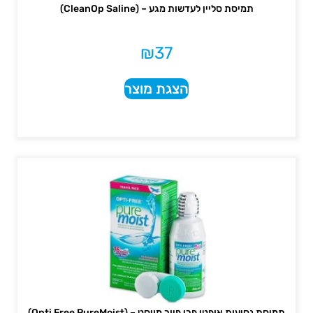
תמיסת סליין לעדשות מגע – (CleanOp Saline)
₪
37
הצגת מוצר
תמיסת נסיעות אופטי פרי פיור מויסט – (Opti Free PureMoist)