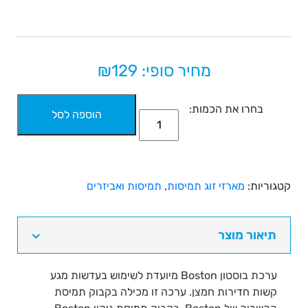
מחיר סופי: ₪
129
בחרו את הכמות:
הוספה לסל
כמות
של
תמיסה
לעדשות
קטגוריות:
מארזי זוג תמיסות
,
תמיסות ואביזרים
מגע
קשות
בוסטון
תיאור מוצר
-
Boston
ערכת בוסטון Boston מיועדת לשימוש בעדשות מגע
Kit
קשות חדירות חמצן. ערכה זו מכילה בקבוק תמיסת