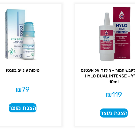
יובש חמור – הילו דואל אינטנס
טיפות עיניים בפנטן
10 מ”ל – HYLO DUAL INTENSE
10ml
₪
79
₪
119
הצגת מוצר
הצגת מוצר