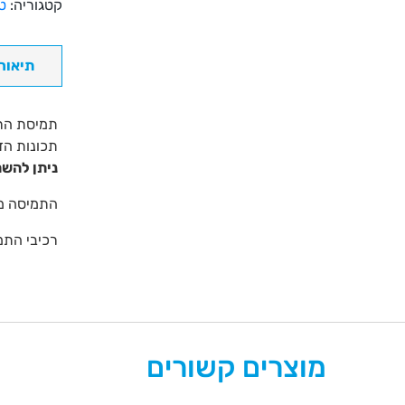
קטגוריה:
ט
תיאור
תכונות הד
ניתן להשתמש במוצ
התמיסה מכי
רכיבי התמיסה:% & Polyhexanide 0.0002%
מוצרים קשורים