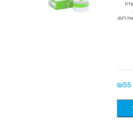
איכותית המיועדת
ת לזמן
55
כמות
של
דמעות