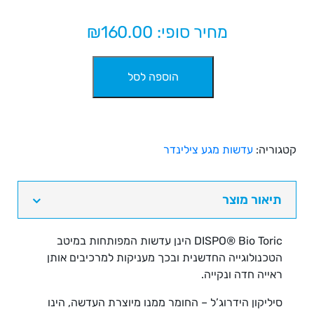
מחיר סופי: ₪
160.00
כמות
הוספה לסל
של
עדשות
מגע
צילינדר
חודשיות
קטגוריה:
עדשות מגע צילינדר
Dispo
Bio
Toric
תיאור מוצר
3pck
DISPO® Bio Toric
הינן עדשות המפותחות במיטב
הטכנולוגייה החדשנית ובכך מעניקות למרכיבים אותן
ראייה חדה ונקייה.
סיליקון הידרוג’ל – החומר ממנו מיוצרת העדשה, הינו