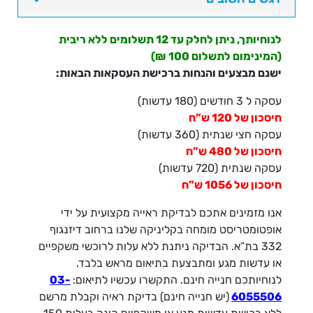
מולטיפוקל
וצילינדר
לנוחיותך, ניתן לחלק עד 12 תשלומים ללא ריבית
||
(המינימום לתשלום 100 ₪)
ACUVUE
ישנם מבצעים והנחות ברכישת העסקאות הבאות:
OASYS
MAX
עסקה ל 3 חודשים (180 עדשות)
1-
חיסכון של 120 ש”ח
Day
עסקה חצי שנתית (360 עדשות)
Multifocal
חיסכון של 480 ש”ח
for
עסקה שנתית (720 עדשות)
Astigmatism
חיסכון של 1056 ש”ח
אנו מזמינים אתכם לבדיקת ראייה מקצועית על ידי
אופטומטריסט מומחה בקליניקה שלנו ברחוב דיזנגוף
332 בת”א. הבדיקה ניתנת ללא עלות לרוכשי משקפיים
או עדשות מגע ומתבצעת בתיאום מראש בלבד.
לנוחיותכם חנייה חינם. התקשרו עכשיו לתיאום:
03-
6055506
(יש חנייה חינם) בדיקת ראיה וקבלת מרשם