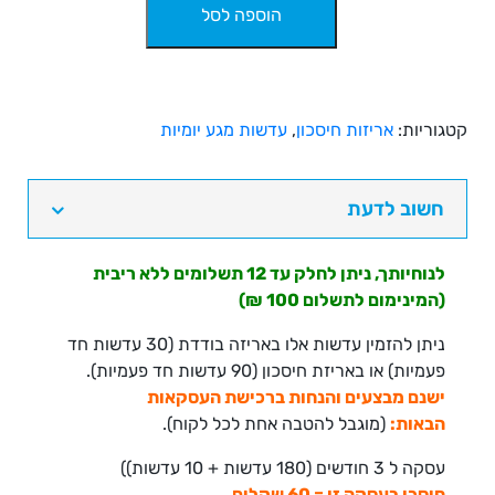
הוספה לסל
של
עדשות
מגע
יומיות,
קלריטי
קטגוריות:
אריזות חיסכון
,
עדשות מגע יומיות
וואן
דיי
באריזות
חשוב לדעת
חיסכון
-
לנוחיותך, ניתן לחלק עד 12 תשלומים ללא ריבית
Clariti
(המינימום לתשלום 100 ₪)
1
Day
ניתן להזמין עדשות אלו באריזה בודדת (30 עדשות חד
180pck
פעמיות) או באריזת חיסכון (90 עדשות חד פעמיות).
ישנם מבצעים והנחות ברכישת העסקאות
הבאות:
(מוגבל להטבה אחת לכל לקוח).
עסקה ל 3 חודשים (180 עדשות + 10 עדשות))
חיסכו בעסקה זו = 60 שקלים