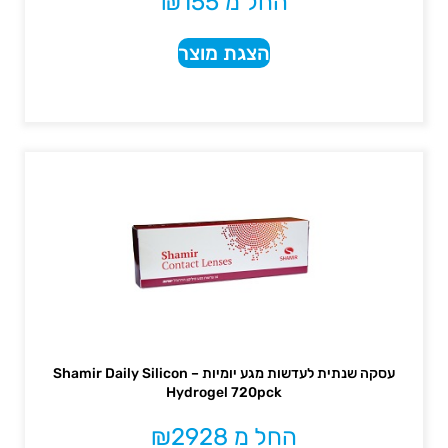
החל מ
155
₪
הצגת מוצר
עסקה שנתית לעדשות מגע יומיות – Shamir Daily Silicon
Hydrogel 720pck
החל מ
2928
₪