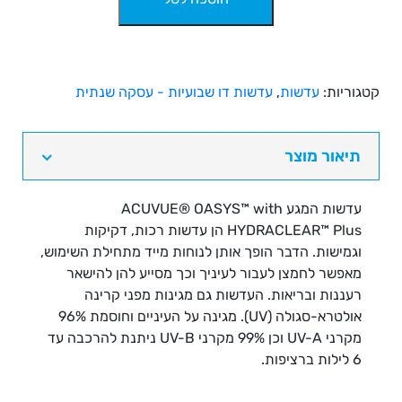
של
עדשות
מגע
דו
שבועיות
קטגוריות:
עדשות
,
עדשות דו שבועיות - עסקה שנתית
בעסקה
שנתית
-
תיאור מוצר
Acuvue
Oasys
עדשות המגע
ACUVUE® OASYS™ with
HYDRACLEAR™ Plus
הן עדשות רכות, דקיקות
וגמישות. הדבר הופך אותן לנוחות מייד מתחילת השימוש,
מאפשר לחמצן לעבור לעיניך וכך מסייע להן להישאר
רעננות ובריאות. העדשות גם מגינות מפני קרינה
אולטרא-סגולה (UV). מגינה על העיניים וחוסמת 96%
מקרני UV-A וכן 99% מקרני UV-B ניתנת להרכבה עד
6 לילות ברציפות.