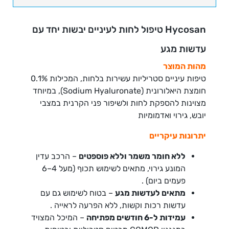
חומר
משמר
10
Hycosan טיפול לחות לעיניים יבשות יחד עם
מ"ל
עדשות מגע
||
Hycosan
מהות המוצר
10ml
טיפות עיניים סטריליות עשירות בלחות, המכילות 0.1%
חומצת היאלורונית (Sodium Hyaluronate), במיוחד
מצוינות להספקת לחות ולשיפור פני הקרנית במצבי
יובש, גירוי ואדמומיות
יתרונות עיקריים
ללא חומר משמר וללא פוספטים
– הרכב עדין
המונע גירוי, מתאים לשימוש תכוף (מעל 4–6
פעמים ביום)
.
מתאים לעדשות מגע
– בטוח לשימוש גם עם
עדשות רכות וקשות, ללא הפרעה לראייה
.
עמידות ל-6 חודשים מפתיחה
– המיכל המצויד