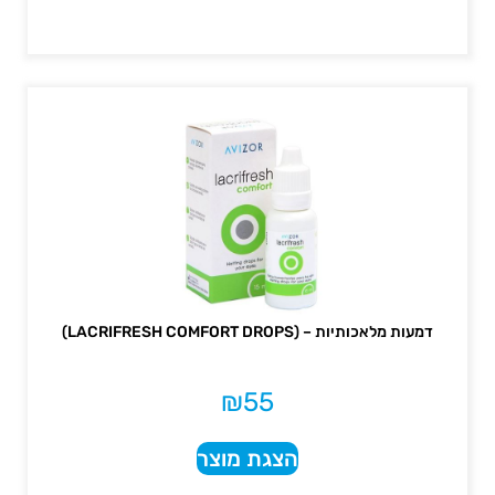
דמעות מלאכותיות – (LACRIFRESH COMFORT DROPS)
₪
55
הצגת מוצר