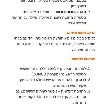
במנגנון COMOD מבטיח סטריליות ובטיחות
לאורך זמן
תהודה טבעית ונוחה
– חומצת היאלורונית
מספקת תחושת רעננות ארוכה, מקלה על תחושת
שריפה וגרד.
הרכב ואופן שימוש
כל מ”ל מכילים 1 מ”ג חומצת היאלורונית, יחד עם מלחי
חומצה ציטרית, סרביטול ומים להזרקה – פתרון מונע
גירוי ומתאים לעין
.
הוראות שימוש
:
לפתיחת הבקבוק – להפוך וללחוץ עד שיופיע
הטיפה הראשונה (מערכת COMOD)
.
לרענון – להטות את הראש ולמלא טיפה לתוך
שקית העין התחתונה.
התאמה לעדשות – אפשר לעיתים להשתמש גם
עם עדשות, אך רצוי לחכות כ-30 דקות לאחר
ההנחה
.