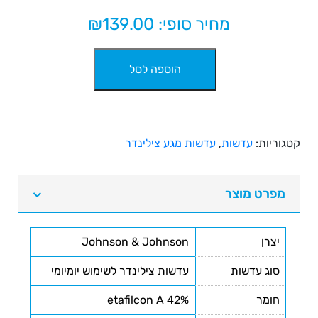
מחיר סופי: ₪
139.00
כמות
הוספה לסל
של
עדשות
מגע
צילינדר
יומיות
קטגוריות:
עדשות
,
עדשות מגע צילינדר
1Day
Acuvue
Moist
מפרט מוצר
for
Astigmatism
יצרן
Johnson & Johnson
30pck
סוג עדשות
עדשות צילינדר לשימוש יומיומי
חומר
42% etafilcon A