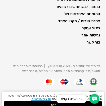
התחבר למשתמשים רשומים
ההזמנות האחרונות שלי
אמנת שירות / תקנון האתר
ביטול עסקה
נגישות אתר
צור קשר
כל הזכויות שמורות ל - 2021 © EyeCare || בכניסתי לאתר זה הנני
מאשר/ת כי קראתי את תקנון האתר ואני מסכים/ה לכל תנאיו
באתר שלנו נעשה שימוש בקובצי Cookies, לרבות של צדדים שלישיים, לצורך שיפור
Contact Us
צרו איתנו קשר
חוויית הגלישה. ניתן לקרוא מידע נוסף בעמוד
מדיניות הפרטיות
.
אישור