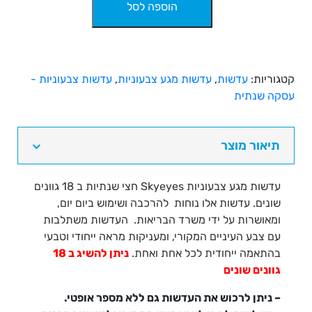
הוספה לסל
של
עדשות
צבעוניות
חצי
שנתיות
קטגוריות:
עדשות
,
עדשות מגע צבעוניות
,
עדשות צבעוניות -
18
עסקה שנתית
דגמים
-
Skyeyes
תיאור מוצר
באישור
משרד
עדשות מגע צבעוניות Skyeyes חצי שנתיות ב 18 גוונים
הבריאות
שונים. עדשות אלו נוחות להרכבה ושימוש ביום יום,
ומאושרות על ידי משרד הבריאות. העדשות משתלבות
עם צבע העיניים המקורי, ומעניקות מראה ייחודי וטבעי
בהתאמה ייחודית לכל אחת ואחת.
ניתן להשיג ב 18
גוונים שונים
– ניתן לרכוש את העדשות גם ללא מספר אופטי.