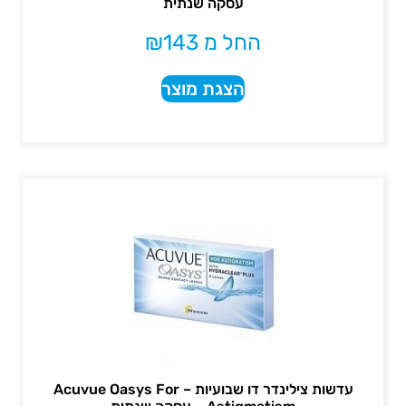
עסקה שנתית
החל מ
143
₪
הצגת מוצר
עדשות צילינדר דו שבועיות – Acuvue Oasys For